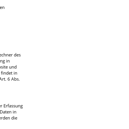
ren
echner des
ng in
bsite und
findet in
rt. 6 Abs.
er Erfassung
 Daten in
erden die