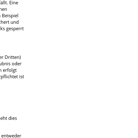
llt. Eine
chen
 Beispiel
chert und
ks gesperrt
r Dritten)
aubnis oder
 erfolgt
lichtet ist
eht dies
s entweder