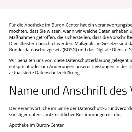
Schwerpunkt Homöopathie
Blut, Krebs und Infektionen
Neurologie
Verleih
Haut, Haare und Nägel
Schmerz- und Schl
Für die Apotheke im Buron-Center hat ein verantwortungsb
möchten, dass Sie wissen, wann wir welche Daten erheben u
Psychische Erkrankungen
Frauenkrankheiten
Maßnahmen getroffen, die sicherstellen, dass die Vorschrif
Dienstleistern beachtet werden. Maßgebliche Gesetze sind 
Bundesdatenschutzgesetz (BDSG) und das Digitale Dienste G
Wir behalten uns vor, diese Datenschutzerklärung gelegentli
entspricht oder um Änderungen unserer Leistungen in der D
aktualisierte Datenschutzerklärung.
Name und Anschrift des 
Der Verantwortliche im Sinne der Datenschutz-Grundverordn
sonstiger datenschutzrechtlicher Bestimmungen ist die:
Apotheke im Buron-Center