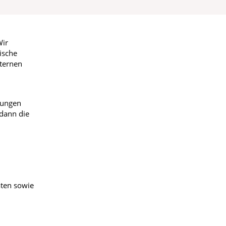
Wir
ische
xternen
rungen
dann die
aten sowie