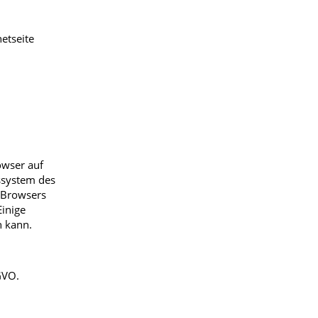
etseite
owser auf
ssystem des
s Browsers
Einige
n kann.
GVO.