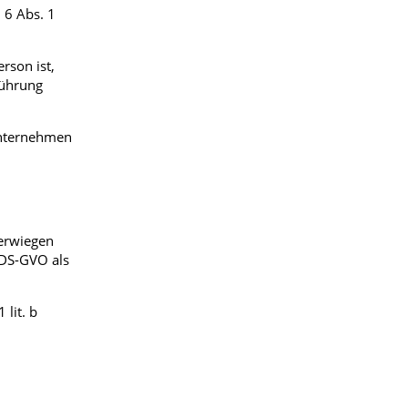
 6 Abs. 1
rson ist,
führung
 Unternehmen
berwiegen
f DS-GVO als
lit. b