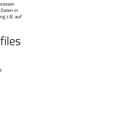
eressen
 Daten in
ng z.B. auf
files
s